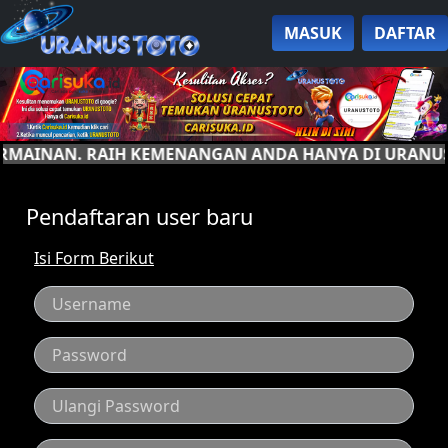
MASUK
DAFTAR
RMAINAN. RAIH KEMENANGAN ANDA HANYA DI URANUST
Pendaftaran user baru
Isi Form Berikut