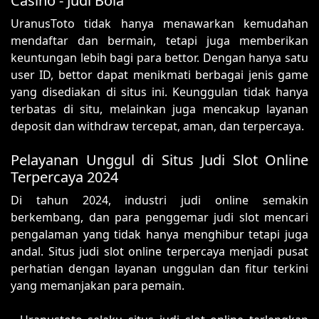
Casino - Judi Bola
UranusToto tidak hanya menawarkan kemudahan
mendaftar dan bermain, tetapi juga memberikan
keuntungan lebih bagi para bettor. Dengan hanya satu
user ID, bettor dapat menikmati berbagai jenis game
yang disediakan di situs ini. Keunggulan tidak hanya
terbatas di situ, melainkan juga mencakup layanan
deposit dan withdraw tercepat, aman, dan terpercaya.
Pelayanan Unggul di Situs Judi Slot Online
Terpercaya 2024
Di tahun 2024, industri judi online semakin
berkembang, dan para penggemar judi slot mencari
pengalaman yang tidak hanya menghibur tetapi juga
andal. Situs judi slot online terpercaya menjadi pusat
perhatian dengan layanan unggulan dan fitur terkini
yang memanjakan para pemain.