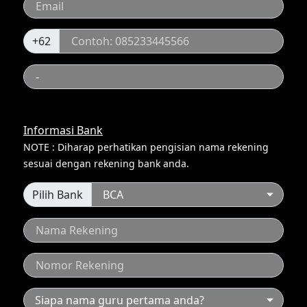
+62
Informasi Bank
NOTE : Diharap perhatikan pengisian nama rekening
sesuai dengan rekening bank anda.
Pilih Bank