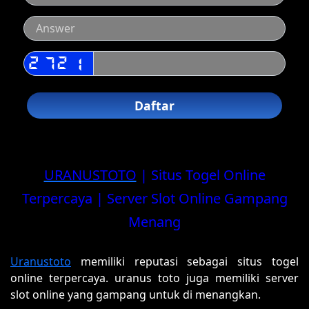
Daftar
URANUSTOTO
| Situs Togel Online
Terpercaya | Server Slot Online Gampang
Menang
Uranustoto
memiliki reputasi sebagai situs togel
online terpercaya. uranus toto juga memiliki server
slot online yang gampang untuk di menangkan.