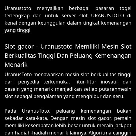
Uranustoto menyajikan berbagai pasaran togel
terlengkap dan untuk server slot URANUSTOTO di
kenal dengan keunggulan dalam tingkat kemenangan
yang tinggi
Slot gacor - Uranustoto Memiliki Mesin Slot
Berkualitas Tinggi Dan Peluang Kemenangan
Menarik
UranusToto menawarkan mesin slot berkualitas tinggi
dari penyedia terkemuka. Fitur-fitur inovatif dan
desain yang menarik menjadikan setiap putaranmesin
slot sebagai pengalaman yang menghibur dan seru.
Pada UranusToto, peluang kemenangan bukan
sekadar kata-kata. Dengan mesin slot gacor, pemain
memiliki kesempatan lebih besar untuk meraih jackpot
dan hadiah-hadiah menarik lainnya. Algoritma canggih