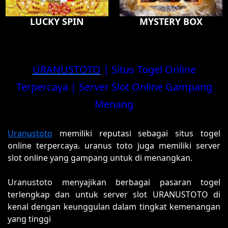
LUCKY SPIN
MYSTERY BOX
Page of
«
»
URANUSTOTO
| Situs Togel Online
Terpercaya | Server Slot Online Gampang
Menang
Uranustoto
memiliki reputasi sebagai situs togel
online terpercaya. uranus toto juga memiliki server
slot online yang gampang untuk di menangkan.
Uranustoto menyajikan berbagai pasaran togel
terlengkap dan untuk server slot URANUSTOTO di
kenal dengan keunggulan dalam tingkat kemenangan
yang tinggi