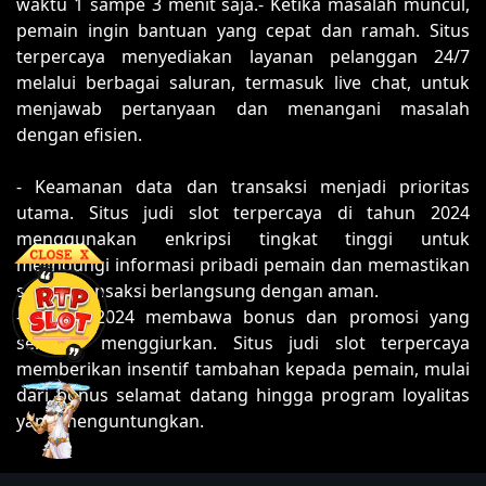
waktu 1 sampe 3 menit saja.- Ketika masalah muncul,
pemain ingin bantuan yang cepat dan ramah. Situs
terpercaya menyediakan layanan pelanggan 24/7
melalui berbagai saluran, termasuk live chat, untuk
menjawab pertanyaan dan menangani masalah
dengan efisien.
- Keamanan data dan transaksi menjadi prioritas
utama. Situs judi slot terpercaya di tahun 2024
menggunakan enkripsi tingkat tinggi untuk
melindungi informasi pribadi pemain dan memastikan
setiap transaksi berlangsung dengan aman.
- Tahun 2024 membawa bonus dan promosi yang
semakin menggiurkan. Situs judi slot terpercaya
memberikan insentif tambahan kepada pemain, mulai
dari bonus selamat datang hingga program loyalitas
yang menguntungkan.